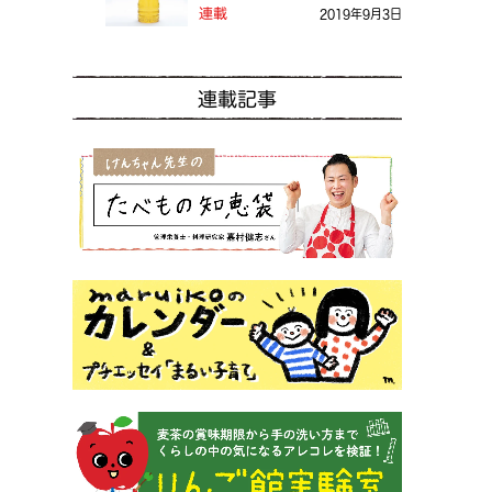
る？
連載
2019年9月3日
連載記事