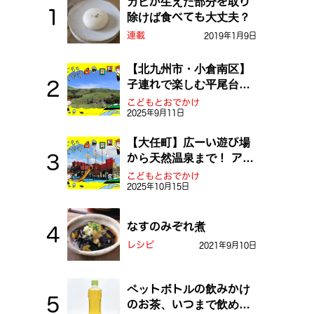
カビが生えた部分を取り
除けば食べても大丈夫？
連載
2019年1月9日
【北九州市・小倉南区】
子連れで楽しむ平尾台！
ふしぎな草原や千仏鍾乳
こどもとおでかけ
2025年9月11日
洞を探検しよう！
【大任町】広ーい遊び場
から天然温泉まで！ アミ
ューズメントな道の駅・
こどもとおでかけ
2025年10月15日
おおとう桜街道
なすのみぞれ煮
レシピ
2021年9月10日
ペットボトルの飲みかけ
のお茶、いつまで飲め