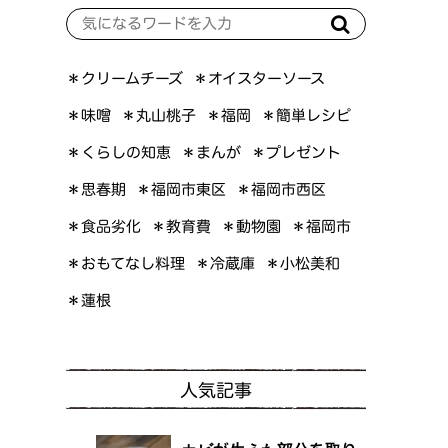
＊オイスターソース
＊クリームチーズ
＊簡単レシピ
＊丸山桃子
＊味噌
＊福岡
＊くらしの知恵
＊プレゼント
＊まんが
＊福岡市東区
＊福岡市西区
＊思春期
＊食品劣化
＊教育費
＊動物園
＊福岡市
＊おもてなし料理
＊小松美和
＊冷蔵庫
＊蓮根
人気記事