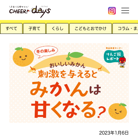
すべて
子育て
くらし
こどもとおでかけ
コラム・ま
2023年1月6日