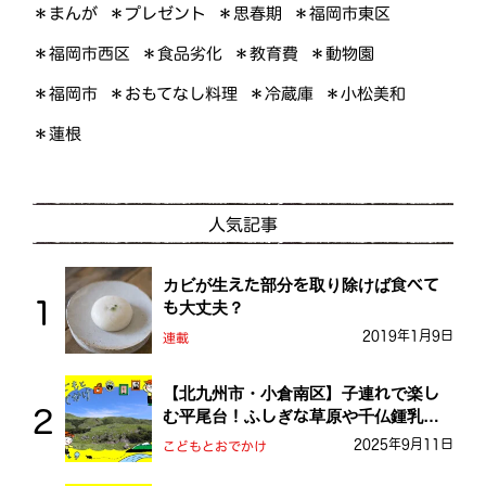
＊プレゼント
＊福岡市東区
＊まんが
＊思春期
＊福岡市西区
＊食品劣化
＊教育費
＊動物園
＊おもてなし料理
＊小松美和
＊福岡市
＊冷蔵庫
＊蓮根
人気記事
カビが生えた部分を取り除けば食べて
も大丈夫？
2019年1月9日
連載
【北九州市・小倉南区】子連れで楽し
む平尾台！ふしぎな草原や千仏鍾乳洞
を探検しよう！
2025年9月11日
こどもとおでかけ