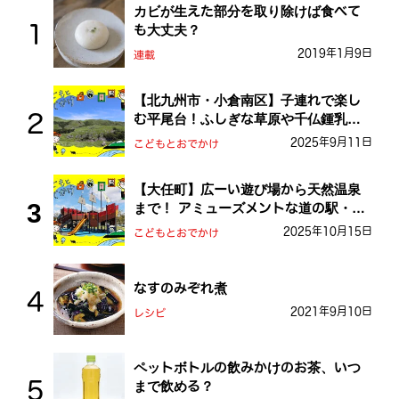
カビが生えた部分を取り除けば食べて
も大丈夫？
2019年1月9日
連載
【北九州市・小倉南区】子連れで楽し
む平尾台！ふしぎな草原や千仏鍾乳洞
を探検しよう！
2025年9月11日
こどもとおでかけ
【大任町】広ーい遊び場から天然温泉
まで！ アミューズメントな道の駅・お
おとう桜街道
2025年10月15日
こどもとおでかけ
なすのみぞれ煮
2021年9月10日
レシピ
ペットボトルの飲みかけのお茶、いつ
まで飲める？