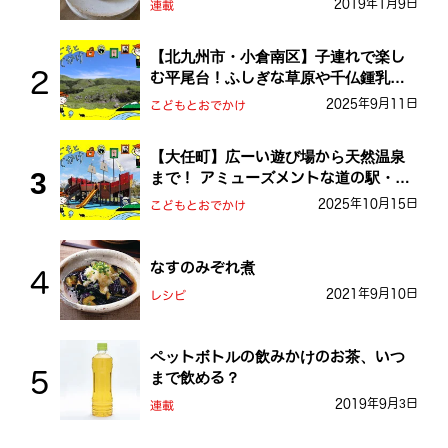
2019年1月9日
連載
【北九州市・小倉南区】子連れで楽し
む平尾台！ふしぎな草原や千仏鍾乳洞
を探検しよう！
2025年9月11日
こどもとおでかけ
【大任町】広ーい遊び場から天然温泉
まで！ アミューズメントな道の駅・お
おとう桜街道
2025年10月15日
こどもとおでかけ
なすのみぞれ煮
2021年9月10日
レシピ
ペットボトルの飲みかけのお茶、いつ
まで飲める？
2019年9月3日
連載