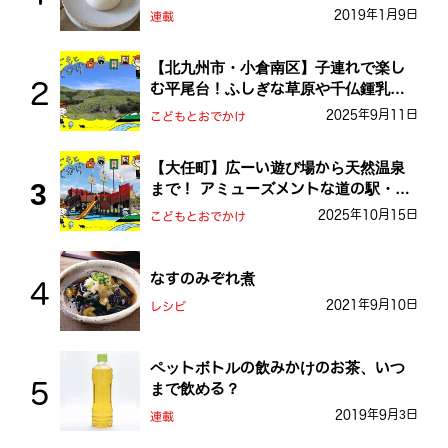
2019年1月9日
連載
【北九州市・小倉南区】子連れで楽し
む平尾台！ふしぎな草原や千仏鍾乳洞
を探検しよう！
2025年9月11日
こどもとおでかけ
【大任町】広ーい遊び場から天然温泉
まで！ アミューズメントな道の駅・お
おとう桜街道
2025年10月15日
こどもとおでかけ
なすのみぞれ煮
2021年9月10日
レシピ
ペットボトルの飲みかけのお茶、いつ
まで飲める？
2019年9月3日
連載