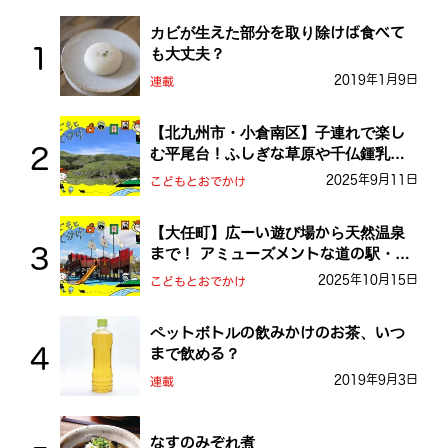
カビが生えた部分を取り除けば食べて
も大丈夫？
2019年1月9日
連載
【北九州市・小倉南区】子連れで楽し
む平尾台！ふしぎな草原や千仏鍾乳洞
を探検しよう！
2025年9月11日
こどもとおでかけ
【大任町】広ーい遊び場から天然温泉
まで！ アミューズメントな道の駅・お
おとう桜街道
2025年10月15日
こどもとおでかけ
ペットボトルの飲みかけのお茶、いつ
まで飲める？
2019年9月3日
連載
なすのみぞれ煮