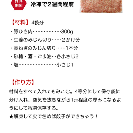
【材料】
4袋分
・豚ひき肉………………300g
・生姜のみじん切り……２かけ分
・長ねぎのみじん切り……1本分
・砂糖・酒・ごま油…各小さじ2
・塩……………………小さじ1
【作り方】
材料をすべて入れてもみこむ。4等分にして保存袋に
分け入れ、空気を抜きながら1㎝程度の厚みになるよ
うにして冷凍保存する。
★解凍して皮で包めば餃子ができちゃう！