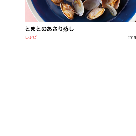
とまとのあさり蒸し
レシピ
201