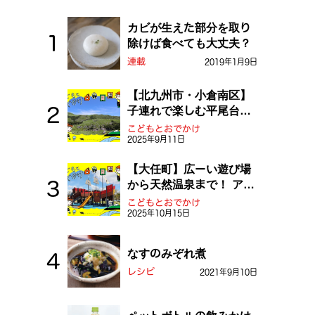
カビが生えた部分を取り
除けば食べても大丈夫？
連載
2019年1月9日
【北九州市・小倉南区】
子連れで楽しむ平尾台！
ふしぎな草原や千仏鍾乳
こどもとおでかけ
2025年9月11日
洞を探検しよう！
【大任町】広ーい遊び場
から天然温泉まで！ アミ
ューズメントな道の駅・
こどもとおでかけ
2025年10月15日
おおとう桜街道
なすのみぞれ煮
レシピ
2021年9月10日