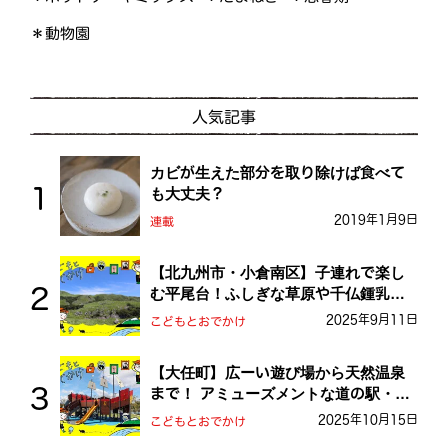
＊動物園
人気記事
カビが生えた部分を取り除けば食べて
も大丈夫？
2019年1月9日
連載
【北九州市・小倉南区】子連れで楽し
む平尾台！ふしぎな草原や千仏鍾乳洞
を探検しよう！
2025年9月11日
こどもとおでかけ
【大任町】広ーい遊び場から天然温泉
まで！ アミューズメントな道の駅・お
おとう桜街道
2025年10月15日
こどもとおでかけ