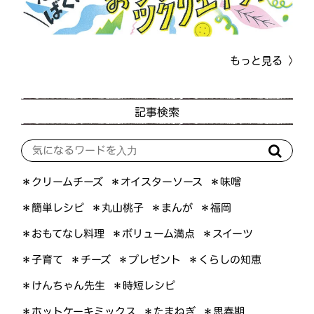
もっと見る
記事検索
＊オイスターソース
＊クリームチーズ
＊味噌
＊簡単レシピ
＊丸山桃子
＊まんが
＊福岡
＊おもてなし料理
＊ボリューム満点
＊スイーツ
＊くらしの知恵
＊プレゼント
＊子育て
＊チーズ
＊けんちゃん先生
＊時短レシピ
＊ホットケーキミックス
＊たまねぎ
＊思春期