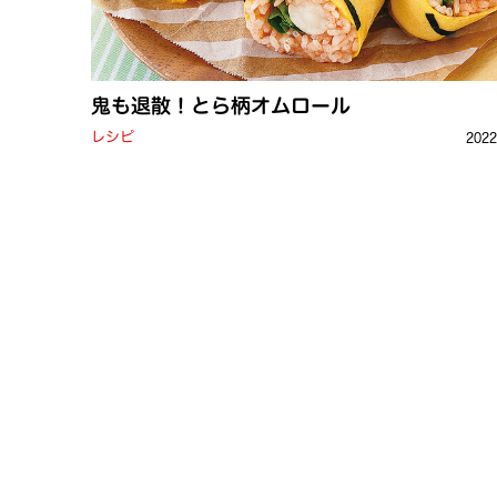
鬼も退散！とら柄オムロール
レシピ
202