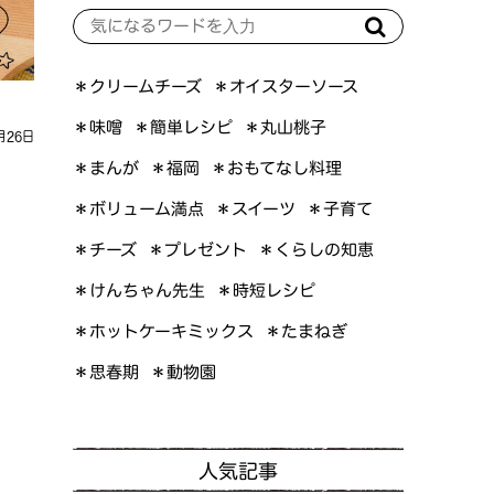
＊オイスターソース
＊クリームチーズ
＊簡単レシピ
＊丸山桃子
＊味噌
月26日
＊おもてなし料理
＊まんが
＊福岡
＊ボリューム満点
＊スイーツ
＊子育て
＊くらしの知恵
＊プレゼント
＊チーズ
＊けんちゃん先生
＊時短レシピ
＊ホットケーキミックス
＊たまねぎ
＊思春期
＊動物園
人気記事