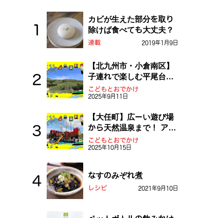
カビが生えた部分を取り
除けば食べても大丈夫？
連載
2019年1月9日
【北九州市・小倉南区】
子連れで楽しむ平尾台！
ふしぎな草原や千仏鍾乳
こどもとおでかけ
2025年9月11日
洞を探検しよう！
【大任町】広ーい遊び場
から天然温泉まで！ アミ
ューズメントな道の駅・
こどもとおでかけ
2025年10月15日
おおとう桜街道
なすのみぞれ煮
レシピ
2021年9月10日