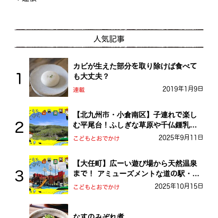
人気記事
カビが生えた部分を取り除けば食べて
も大丈夫？
2019年1月9日
連載
【北九州市・小倉南区】子連れで楽し
む平尾台！ふしぎな草原や千仏鍾乳洞
を探検しよう！
2025年9月11日
こどもとおでかけ
【大任町】広ーい遊び場から天然温泉
まで！ アミューズメントな道の駅・お
おとう桜街道
2025年10月15日
こどもとおでかけ
なすのみぞれ煮