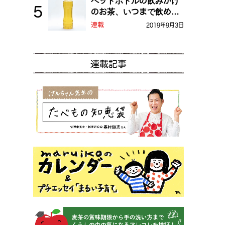
ペットボトルの飲みかけ
のお茶、いつまで飲め
る？
連載
2019年9月3日
連載記事