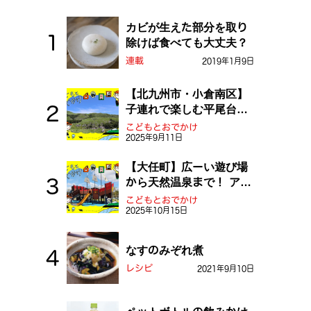
カビが生えた部分を取り
除けば食べても大丈夫？
連載
2019年1月9日
【北九州市・小倉南区】
子連れで楽しむ平尾台！
ふしぎな草原や千仏鍾乳
こどもとおでかけ
2025年9月11日
洞を探検しよう！
【大任町】広ーい遊び場
から天然温泉まで！ アミ
ューズメントな道の駅・
こどもとおでかけ
2025年10月15日
おおとう桜街道
なすのみぞれ煮
レシピ
2021年9月10日