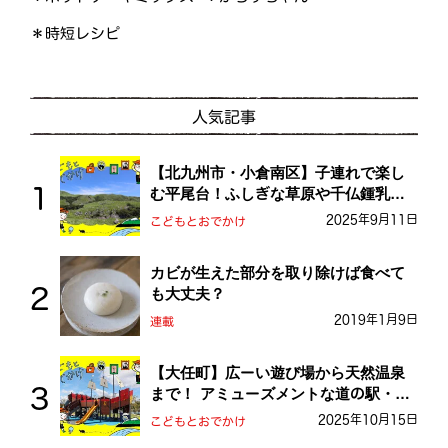
＊時短レシピ
人気記事
【北九州市・小倉南区】子連れで楽し
む平尾台！ふしぎな草原や千仏鍾乳洞
を探検しよう！
2025年9月11日
こどもとおでかけ
カビが生えた部分を取り除けば食べて
も大丈夫？
2019年1月9日
連載
【大任町】広ーい遊び場から天然温泉
まで！ アミューズメントな道の駅・お
おとう桜街道
2025年10月15日
こどもとおでかけ