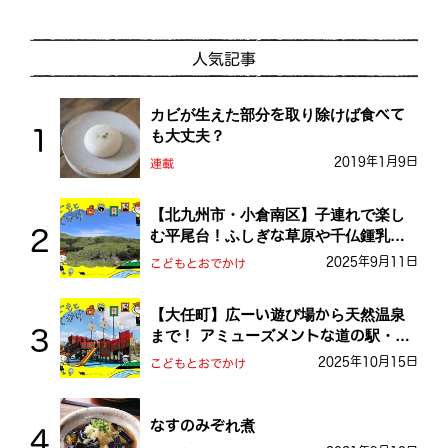
人気記事
カビが生えた部分を取り除けば食べて
も大丈夫？
2019年1月9日
連載
【北九州市・小倉南区】子連れで楽し
む平尾台！ふしぎな草原や千仏鍾乳洞
を探検しよう！
2025年9月11日
こどもとおでかけ
【大任町】広ーい遊び場から天然温泉
まで！ アミューズメントな道の駅・お
おとう桜街道
2025年10月15日
こどもとおでかけ
なすのみぞれ煮