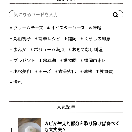
＊オイスターソース
＊クリームチーズ
＊味噌
＊くらしの知恵
＊簡単レシピ
＊丸山桃子
＊福岡
＊ボリューム満点
＊おもてなし料理
＊まんが
＊プレゼント
＊福岡市東区
＊思春期
＊動物園
＊小松美和
＊食品劣化
＊教育費
＊チーズ
＊蓮根
＊汚れ
人気記事
カビが生えた部分を取り除けば食べて
も大丈夫？