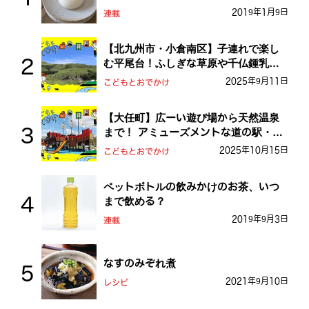
2019年1月9日
連載
【北九州市・小倉南区】子連れで楽し
む平尾台！ふしぎな草原や千仏鍾乳洞
を探検しよう！
2025年9月11日
こどもとおでかけ
【大任町】広ーい遊び場から天然温泉
まで！ アミューズメントな道の駅・お
おとう桜街道
2025年10月15日
こどもとおでかけ
ペットボトルの飲みかけのお茶、いつ
まで飲める？
2019年9月3日
連載
なすのみぞれ煮
2021年9月10日
レシピ