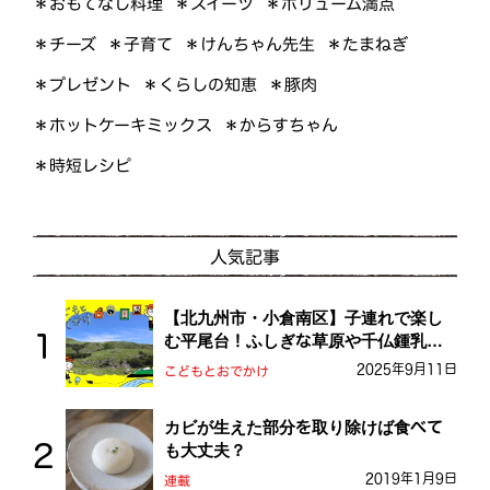
＊おもてなし料理
＊ボリューム満点
＊スイーツ
＊けんちゃん先生
＊たまねぎ
＊子育て
＊チーズ
＊くらしの知恵
＊プレゼント
＊豚肉
＊ホットケーキミックス
＊からすちゃん
＊時短レシピ
人気記事
【北九州市・小倉南区】子連れで楽し
む平尾台！ふしぎな草原や千仏鍾乳洞
を探検しよう！
2025年9月11日
こどもとおでかけ
カビが生えた部分を取り除けば食べて
も大丈夫？
2019年1月9日
連載