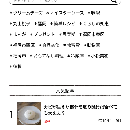
＊オイスターソース
＊クリームチーズ
＊味噌
＊くらしの知恵
＊簡単レシピ
＊丸山桃子
＊福岡
＊プレゼント
＊福岡市東区
＊まんが
＊思春期
＊福岡市西区
＊食品劣化
＊教育費
＊動物園
＊おもてなし料理
＊小松美和
＊福岡市
＊冷蔵庫
＊蓮根
人気記事
カビが生えた部分を取り除けば食べて
も大丈夫？
2019年1月9日
連載