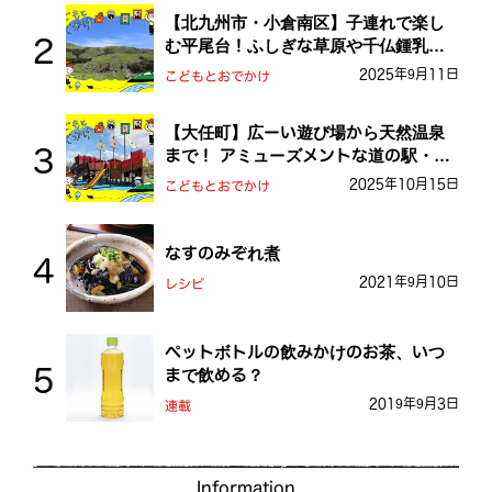
【北九州市・小倉南区】子連れで楽し
む平尾台！ふしぎな草原や千仏鍾乳洞
を探検しよう！
2025年9月11日
こどもとおでかけ
【大任町】広ーい遊び場から天然温泉
まで！ アミューズメントな道の駅・お
おとう桜街道
2025年10月15日
こどもとおでかけ
なすのみぞれ煮
2021年9月10日
レシピ
ペットボトルの飲みかけのお茶、いつ
まで飲める？
2019年9月3日
連載
Information