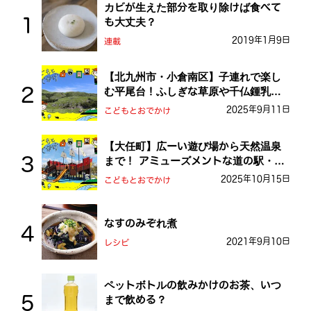
カビが生えた部分を取り除けば食べて
も大丈夫？
2019年1月9日
連載
【北九州市・小倉南区】子連れで楽し
む平尾台！ふしぎな草原や千仏鍾乳洞
を探検しよう！
2025年9月11日
こどもとおでかけ
【大任町】広ーい遊び場から天然温泉
まで！ アミューズメントな道の駅・お
おとう桜街道
2025年10月15日
こどもとおでかけ
なすのみぞれ煮
2021年9月10日
レシピ
ペットボトルの飲みかけのお茶、いつ
まで飲める？