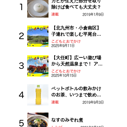
カビが生えた部分を取り
除けば食べても大丈夫？
連載
2019年1月9日
【北九州市・小倉南区】
子連れで楽しむ平尾台！
ふしぎな草原や千仏鍾乳
こどもとおでかけ
2025年9月11日
洞を探検しよう！
【大任町】広ーい遊び場
から天然温泉まで！ アミ
ューズメントな道の駅・
こどもとおでかけ
2025年10月15日
おおとう桜街道
ペットボトルの飲みかけ
のお茶、いつまで飲め
る？
連載
2019年9月3日
なすのみぞれ煮