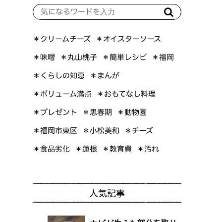
＊オイスターソース
＊クリームチーズ
＊簡単レシピ
＊丸山桃子
＊味噌
＊福岡
＊くらしの知恵
＊まんが
＊ボリューム満点
＊おもてなし料理
＊プレゼント
＊思春期
＊動物園
＊福岡市東区
＊小松美和
＊チーズ
＊食品劣化
＊教育費
＊蓮根
＊汚れ
人気記事