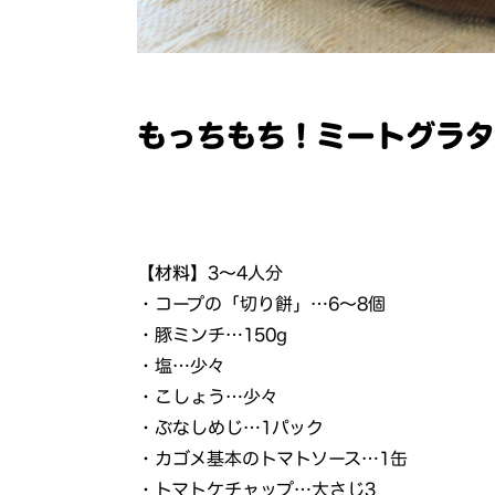
もっちもち！ミートグラ
【材料】
3～4人分
・コープの「切り餅」…6～8個
・豚ミンチ…150g
・塩…少々
・こしょう…少々
・ぶなしめじ…1パック
・カゴメ基本のトマトソース…1缶
・トマトケチャップ…大さじ3