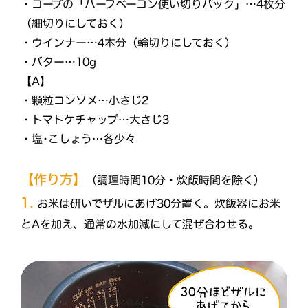
・コープの「ハーフベーコン使い切りパック」…4枚分
（細切りにしておく）
・ウインナー…4本分（輪切りにしておく）
・バター…10g
【A】
・顆粒コンソメ…小さじ2
・トマトケチャップ…大さじ3
・塩･こしょう…各少々
【作り方】
（調理時間10分・炊飯時間を除く）
1.
お米は研いでザルにあげ30分置く。炊飯器にお米
とAを加え、通常の水加減にして混ぜ合わせる。