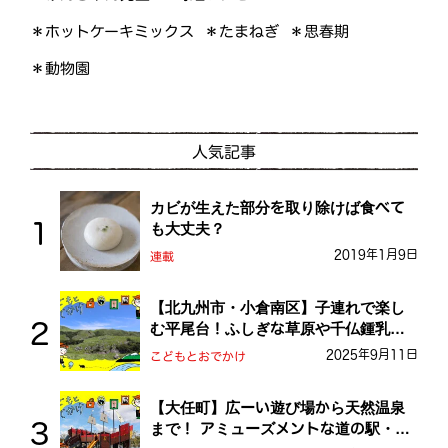
＊ホットケーキミックス
＊たまねぎ
＊思春期
＊動物園
人気記事
カビが生えた部分を取り除けば食べて
も大丈夫？
2019年1月9日
連載
【北九州市・小倉南区】子連れで楽し
む平尾台！ふしぎな草原や千仏鍾乳洞
を探検しよう！
2025年9月11日
こどもとおでかけ
【大任町】広ーい遊び場から天然温泉
まで！ アミューズメントな道の駅・お