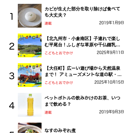
カビが生えた部分を取り除けば食べて
も大丈夫？
2019年1月9日
連載
【北九州市・小倉南区】子連れで楽し
む平尾台！ふしぎな草原や千仏鍾乳洞
を探検しよう！
2025年9月11日
こどもとおでかけ
【大任町】広ーい遊び場から天然温泉
まで！ アミューズメントな道の駅・お
おとう桜街道
2025年10月15日
こどもとおでかけ
ペットボトルの飲みかけのお茶、いつ
まで飲める？
2019年9月3日
連載
なすのみぞれ煮