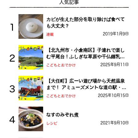
人気記事
カビが生えた部分を取り除けば食べて
も大丈夫？
2019年1月9日
連載
【北九州市・小倉南区】子連れで楽し
む平尾台！ふしぎな草原や千仏鍾乳洞
を探検しよう！
2025年9月11日
こどもとおでかけ
【大任町】広ーい遊び場から天然温泉
まで！ アミューズメントな道の駅・お
おとう桜街道
2025年10月15日
こどもとおでかけ
なすのみぞれ煮
2021年9月10日
レシピ