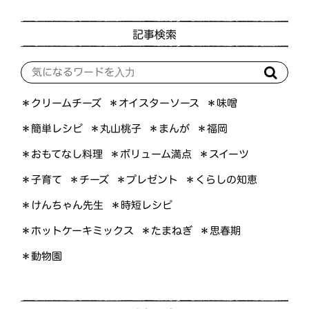
記事検索
＊オイスターソース
＊クリームチーズ
＊味噌
＊簡単レシピ
＊丸山桃子
＊まんが
＊福岡
＊おもてなし料理
＊ボリューム満点
＊スイーツ
＊くらしの知恵
＊プレゼント
＊子育て
＊チーズ
＊けんちゃん先生
＊時短レシピ
＊ホットケーキミックス
＊たまねぎ
＊思春期
＊動物園