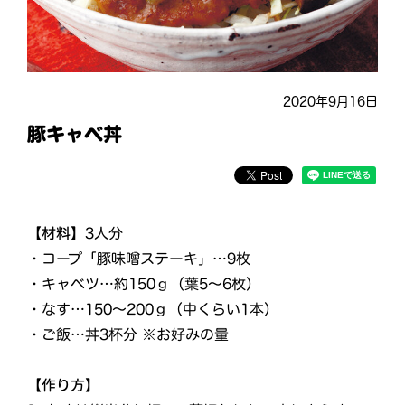
2020年9月16日
豚キャベ丼
【材料】
3人分
・コープ「豚味噌ステーキ」…9枚
・キャベツ…約150ｇ（葉5～6枚）
・なす…150～200ｇ（中くらい1本）
・ご飯…丼3杯分 ※お好みの量
【作り方】