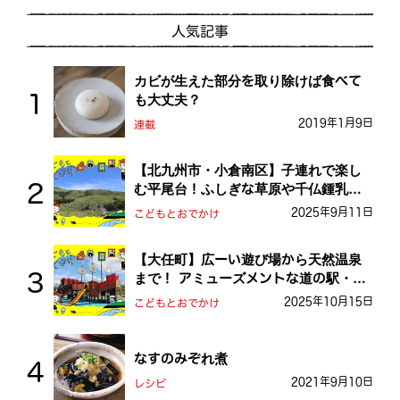
人気記事
カビが生えた部分を取り除けば食べて
も大丈夫？
2019年1月9日
連載
【北九州市・小倉南区】子連れで楽し
む平尾台！ふしぎな草原や千仏鍾乳洞
を探検しよう！
2025年9月11日
こどもとおでかけ
【大任町】広ーい遊び場から天然温泉
まで！ アミューズメントな道の駅・お
おとう桜街道
2025年10月15日
こどもとおでかけ
なすのみぞれ煮
2021年9月10日
レシピ