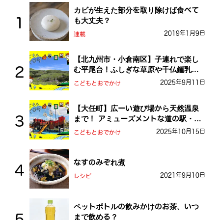
カビが生えた部分を取り除けば食べて
も大丈夫？
2019年1月9日
連載
【北九州市・小倉南区】子連れで楽し
む平尾台！ふしぎな草原や千仏鍾乳洞
を探検しよう！
2025年9月11日
こどもとおでかけ
【大任町】広ーい遊び場から天然温泉
まで！ アミューズメントな道の駅・お
おとう桜街道
2025年10月15日
こどもとおでかけ
なすのみぞれ煮
2021年9月10日
レシピ
ペットボトルの飲みかけのお茶、いつ
まで飲める？