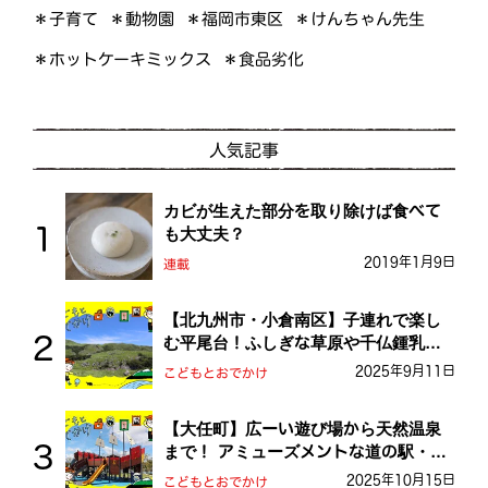
＊けんちゃん先生
＊福岡市東区
＊子育て
＊動物園
＊ホットケーキミックス
＊食品劣化
人気記事
カビが生えた部分を取り除けば食べて
も大丈夫？
2019年1月9日
連載
【北九州市・小倉南区】子連れで楽し
む平尾台！ふしぎな草原や千仏鍾乳洞
を探検しよう！
2025年9月11日
こどもとおでかけ
【大任町】広ーい遊び場から天然温泉
まで！ アミューズメントな道の駅・お
おとう桜街道
2025年10月15日
こどもとおでかけ