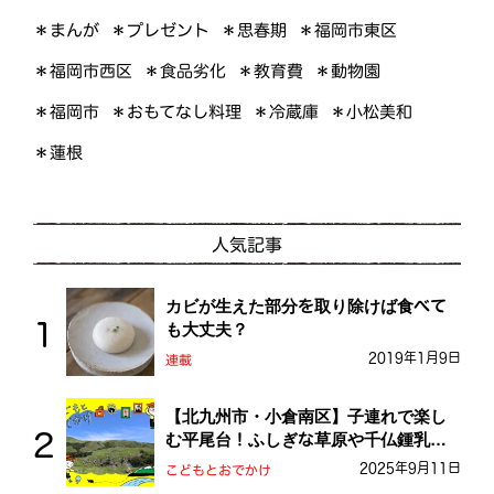
＊プレゼント
＊福岡市東区
＊まんが
＊思春期
＊福岡市西区
＊食品劣化
＊教育費
＊動物園
＊おもてなし料理
＊小松美和
＊福岡市
＊冷蔵庫
＊蓮根
人気記事
カビが生えた部分を取り除けば食べて
も大丈夫？
2019年1月9日
連載
【北九州市・小倉南区】子連れで楽し
む平尾台！ふしぎな草原や千仏鍾乳洞
を探検しよう！
2025年9月11日
こどもとおでかけ