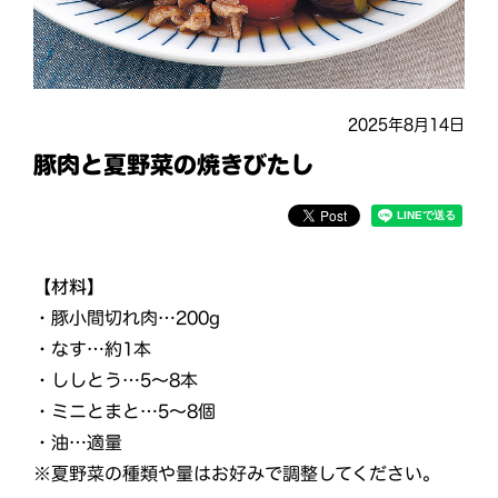
2025年8月14日
豚肉と夏野菜の焼きびたし
【材料】
・豚小間切れ肉…200g
・なす…約1本
・ししとう…5～8本
・ミニとまと…5～8個
・油…適量
※夏野菜の種類や量はお好みで調整してください。