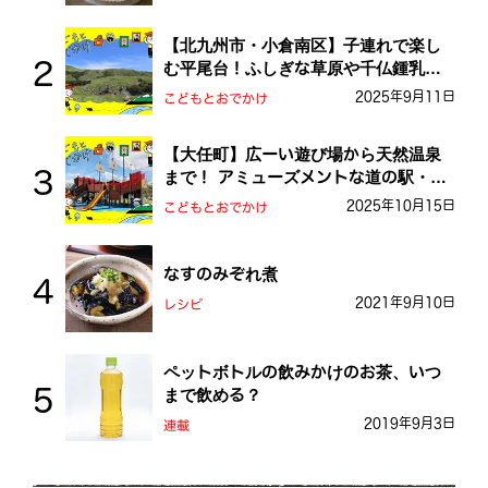
【北九州市・小倉南区】子連れで楽し
む平尾台！ふしぎな草原や千仏鍾乳洞
を探検しよう！
2025年9月11日
こどもとおでかけ
【大任町】広ーい遊び場から天然温泉
まで！ アミューズメントな道の駅・お
おとう桜街道
2025年10月15日
こどもとおでかけ
なすのみぞれ煮
2021年9月10日
レシピ
ペットボトルの飲みかけのお茶、いつ
まで飲める？
2019年9月3日
連載