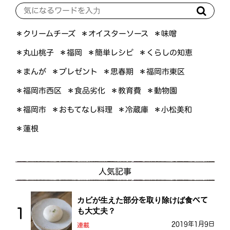
＊オイスターソース
＊クリームチーズ
＊味噌
＊くらしの知恵
＊簡単レシピ
＊丸山桃子
＊福岡
＊プレゼント
＊福岡市東区
＊まんが
＊思春期
＊福岡市西区
＊食品劣化
＊教育費
＊動物園
＊おもてなし料理
＊小松美和
＊福岡市
＊冷蔵庫
＊蓮根
人気記事
カビが生えた部分を取り除けば食べて
も大丈夫？
2019年1月9日
連載