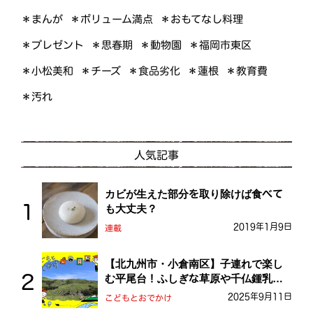
＊ボリューム満点
＊おもてなし料理
＊まんが
＊プレゼント
＊福岡市東区
＊思春期
＊動物園
＊小松美和
＊食品劣化
＊教育費
＊チーズ
＊蓮根
＊汚れ
人気記事
カビが生えた部分を取り除けば食べて
も大丈夫？
2019年1月9日
連載
【北九州市・小倉南区】子連れで楽し
む平尾台！ふしぎな草原や千仏鍾乳洞
を探検しよう！
2025年9月11日
こどもとおでかけ