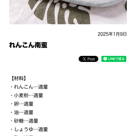
2025年1月9日
れんこん南蛮
【材料】
・れんこん…適量
・小麦粉…適量
・卵…適量
・油…適量
・砂糖…適量
・しょうゆ…適量