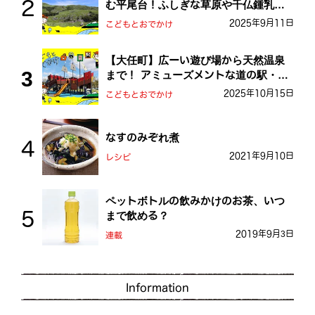
む平尾台！ふしぎな草原や千仏鍾乳洞
を探検しよう！
2025年9月11日
こどもとおでかけ
【大任町】広ーい遊び場から天然温泉
まで！ アミューズメントな道の駅・お
おとう桜街道
2025年10月15日
こどもとおでかけ
なすのみぞれ煮
2021年9月10日
レシピ
ペットボトルの飲みかけのお茶、いつ
まで飲める？
2019年9月3日
連載
Information