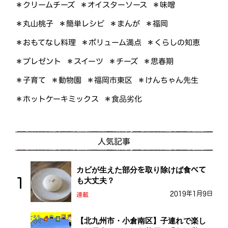
＊オイスターソース
＊クリームチーズ
＊味噌
＊簡単レシピ
＊丸山桃子
＊まんが
＊福岡
＊おもてなし料理
＊ボリューム満点
＊くらしの知恵
＊プレゼント
＊スイーツ
＊思春期
＊チーズ
＊けんちゃん先生
＊福岡市東区
＊子育て
＊動物園
＊ホットケーキミックス
＊食品劣化
人気記事
カビが生えた部分を取り除けば食べて
も大丈夫？
2019年1月9日
連載
【北九州市・小倉南区】子連れで楽し