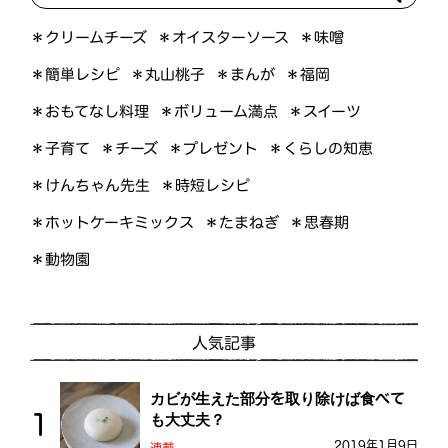
＊オイスターソース
＊クリームチーズ
＊味噌
＊簡単レシピ
＊丸山桃子
＊まんが
＊福岡
＊おもてなし料理
＊ボリューム満点
＊スイーツ
＊くらしの知恵
＊プレゼント
＊子育て
＊チーズ
＊けんちゃん先生
＊時短レシピ
＊ホットケーキミックス
＊たまねぎ
＊思春期
＊動物園
人気記事
カビが生えた部分を取り除けば食べて
も大丈夫？
2019年1月9日
連載