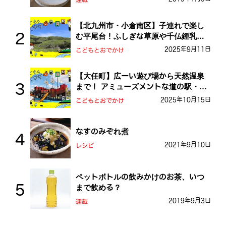
【北九州市・小倉南区】子連れで楽し
む平尾台！ふしぎな草原や千仏鍾乳洞
を探検しよう！
2025年9月11日
こどもとおでかけ
【大任町】広ーい遊び場から天然温泉
まで！ アミューズメントな道の駅・お
おとう桜街道
2025年10月15日
こどもとおでかけ
なすのみぞれ煮
2021年9月10日
レシピ
ペットボトルの飲みかけのお茶、いつ
まで飲める？
2019年9月3日
連載