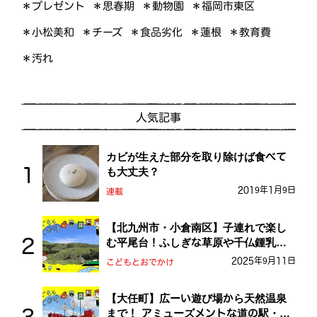
＊プレゼント
＊福岡市東区
＊思春期
＊動物園
＊小松美和
＊食品劣化
＊教育費
＊チーズ
＊蓮根
＊汚れ
人気記事
カビが生えた部分を取り除けば食べて
も大丈夫？
2019年1月9日
連載
【北九州市・小倉南区】子連れで楽し
む平尾台！ふしぎな草原や千仏鍾乳洞
を探検しよう！
2025年9月11日
こどもとおでかけ
【大任町】広ーい遊び場から天然温泉
まで！ アミューズメントな道の駅・お