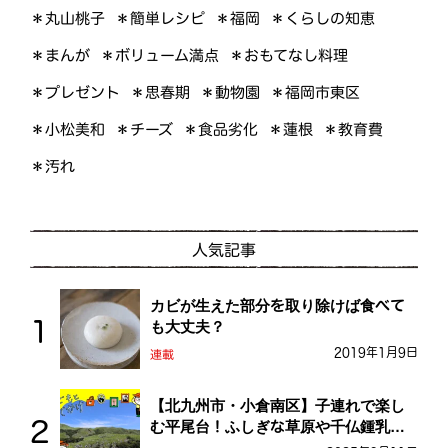
＊くらしの知恵
＊簡単レシピ
＊丸山桃子
＊福岡
＊ボリューム満点
＊おもてなし料理
＊まんが
＊プレゼント
＊福岡市東区
＊思春期
＊動物園
＊小松美和
＊食品劣化
＊教育費
＊チーズ
＊蓮根
＊汚れ
人気記事
カビが生えた部分を取り除けば食べて
も大丈夫？
2019年1月9日
連載
【北九州市・小倉南区】子連れで楽し
む平尾台！ふしぎな草原や千仏鍾乳洞
を探検しよう！