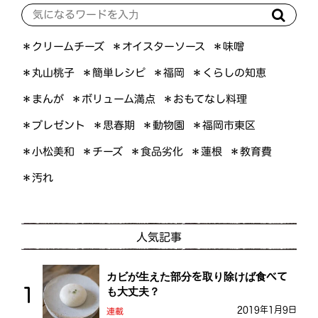
＊オイスターソース
＊クリームチーズ
＊味噌
＊くらしの知恵
＊簡単レシピ
＊丸山桃子
＊福岡
＊ボリューム満点
＊おもてなし料理
＊まんが
＊プレゼント
＊福岡市東区
＊思春期
＊動物園
＊小松美和
＊食品劣化
＊教育費
＊チーズ
＊蓮根
＊汚れ
人気記事
カビが生えた部分を取り除けば食べて
も大丈夫？
2019年1月9日
連載