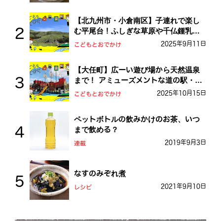
【北九州市・小倉南区】子連れで楽し
む平尾台！ふしぎな草原や千仏鍾乳洞
を探検しよう！
2025年9月11日
こどもとおでかけ
【大任町】広ーい遊び場から天然温泉
まで！ アミューズメントな道の駅・お
おとう桜街道
2025年10月15日
こどもとおでかけ
ペットボトルの飲みかけのお茶、いつ
まで飲める？
2019年9月3日
連載
なすのみぞれ煮
2021年9月10日
レシピ