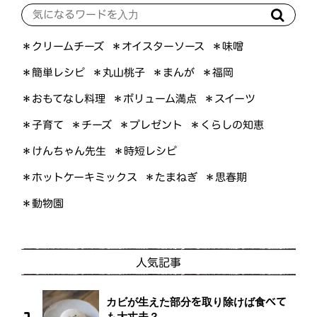
＊オイスターソース
＊クリームチーズ
＊味噌
＊簡単レシピ
＊丸山桃子
＊まんが
＊福岡
＊おもてなし料理
＊ボリューム満点
＊スイーツ
＊くらしの知恵
＊プレゼント
＊子育て
＊チーズ
＊けんちゃん先生
＊時短レシピ
＊ホットケーキミックス
＊たまねぎ
＊思春期
＊動物園
人気記事
カビが生えた部分を取り除けば食べて
も大丈夫？