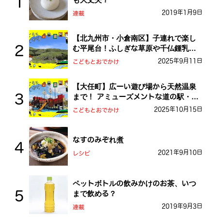
2019年1月9日
連載
【北九州市・小倉南区】子連れで楽し
む平尾台！ふしぎな草原や千仏鍾乳洞
を探検しよう！
2025年9月11日
こどもとおでかけ
【大任町】広ーい遊び場から天然温泉
まで！ アミューズメントな道の駅・お
おとう桜街道
2025年10月15日
こどもとおでかけ
なすのみぞれ煮
2021年9月10日
レシピ
ペットボトルの飲みかけのお茶、いつ
まで飲める？
2019年9月3日
連載