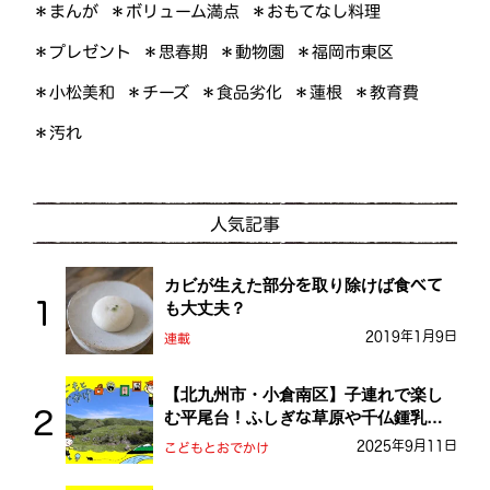
＊ボリューム満点
＊おもてなし料理
＊まんが
＊プレゼント
＊福岡市東区
＊思春期
＊動物園
＊小松美和
＊食品劣化
＊教育費
＊チーズ
＊蓮根
＊汚れ
人気記事
カビが生えた部分を取り除けば食べて
も大丈夫？
2019年1月9日
連載
【北九州市・小倉南区】子連れで楽し
む平尾台！ふしぎな草原や千仏鍾乳洞
を探検しよう！
2025年9月11日
こどもとおでかけ