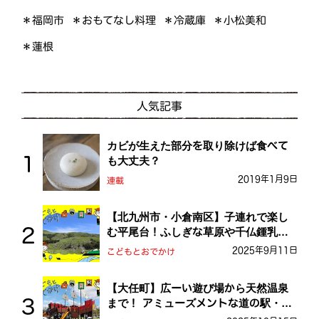
＊おもてなし料理
＊小松美和
＊福岡市
＊冷蔵庫
＊蓮根
人気記事
カビが生えた部分を取り除けば食べて
も大丈夫？
2019年1月9日
連載
【北九州市・小倉南区】子連れで楽し
む平尾台！ふしぎな草原や千仏鍾乳洞
を探検しよう！
2025年9月11日
こどもとおでかけ
【大任町】広ーい遊び場から天然温泉
まで！ アミューズメントな道の駅・お
おとう桜街道