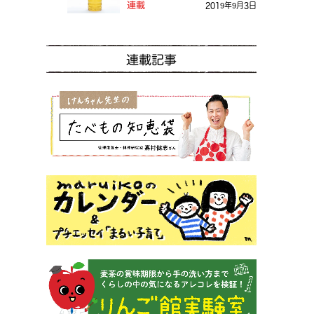
る？
連載
2019年9月3日
連載記事