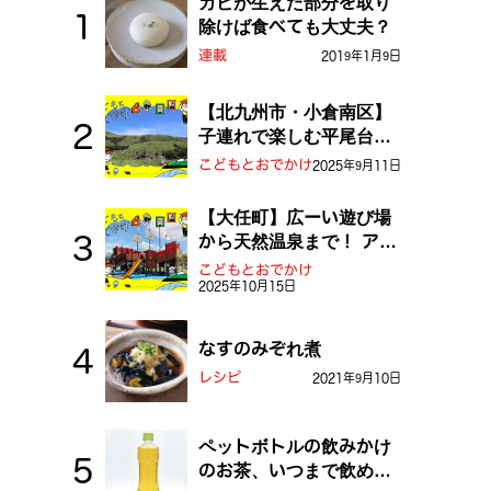
カビが生えた部分を取り
除けば食べても大丈夫？
連載
2019年1月9日
【北九州市・小倉南区】
子連れで楽しむ平尾台！
ふしぎな草原や千仏鍾乳
こどもとおでかけ
2025年9月11日
洞を探検しよう！
【大任町】広ーい遊び場
から天然温泉まで！ アミ
ューズメントな道の駅・
こどもとおでかけ
2025年10月15日
おおとう桜街道
なすのみぞれ煮
レシピ
2021年9月10日
ペットボトルの飲みかけ
のお茶、いつまで飲め