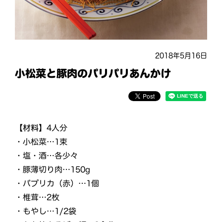
2018年5月16日
小松菜と豚肉のパリパリあんかけ
【材料】
4人分
・小松菜…1束
・塩・酒…各少々
・豚薄切り肉…150g
・パプリカ（赤）…1個
・椎茸…2枚
・もやし…1/2袋