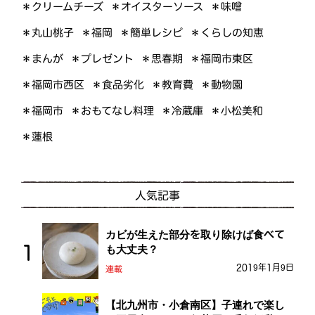
＊オイスターソース
＊クリームチーズ
＊味噌
＊くらしの知恵
＊簡単レシピ
＊丸山桃子
＊福岡
＊プレゼント
＊福岡市東区
＊まんが
＊思春期
＊福岡市西区
＊食品劣化
＊教育費
＊動物園
＊おもてなし料理
＊小松美和
＊福岡市
＊冷蔵庫
＊蓮根
人気記事
カビが生えた部分を取り除けば食べて
も大丈夫？
2019年1月9日
連載
【北九州市・小倉南区】子連れで楽し