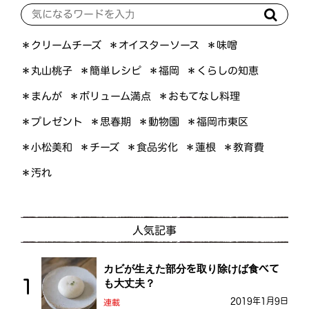
＊オイスターソース
＊クリームチーズ
＊味噌
＊くらしの知恵
＊簡単レシピ
＊丸山桃子
＊福岡
＊ボリューム満点
＊おもてなし料理
＊まんが
＊プレゼント
＊福岡市東区
＊思春期
＊動物園
＊小松美和
＊食品劣化
＊教育費
＊チーズ
＊蓮根
＊汚れ
人気記事
カビが生えた部分を取り除けば食べて
も大丈夫？
2019年1月9日
連載