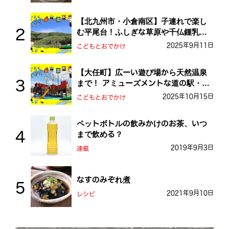
【北九州市・小倉南区】子連れで楽し
む平尾台！ふしぎな草原や千仏鍾乳洞
を探検しよう！
2025年9月11日
こどもとおでかけ
【大任町】広ーい遊び場から天然温泉
まで！ アミューズメントな道の駅・お
おとう桜街道
2025年10月15日
こどもとおでかけ
ペットボトルの飲みかけのお茶、いつ
まで飲める？
2019年9月3日
連載
なすのみぞれ煮
2021年9月10日
レシピ