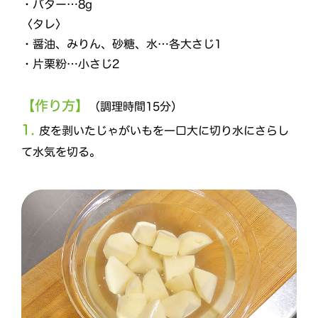
・バター…8g
〈タレ〉
・醤油、みりん、砂糖、水…各大さじ1
・片栗粉…小さじ2
【作り方】
（調理時間15分）
1.
皮を剥いたじゃがいもを一口大に切り水にさらし
て水気を切る。