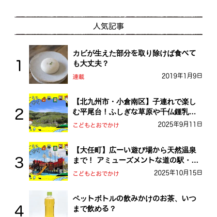
人気記事
カビが生えた部分を取り除けば食べて
も大丈夫？
2019年1月9日
連載
【北九州市・小倉南区】子連れで楽し
む平尾台！ふしぎな草原や千仏鍾乳洞
を探検しよう！
2025年9月11日
こどもとおでかけ
【大任町】広ーい遊び場から天然温泉
まで！ アミューズメントな道の駅・お
おとう桜街道
2025年10月15日
こどもとおでかけ
ペットボトルの飲みかけのお茶、いつ
まで飲める？