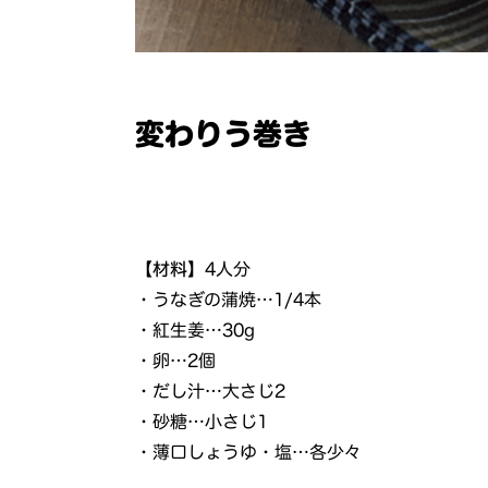
変わりう巻き
【材料】
4人分
・うなぎの蒲焼…1/4本
・紅生姜…30g
・卵…2個
・だし汁…大さじ2
・砂糖…小さじ1
・薄口しょうゆ・塩…各少々