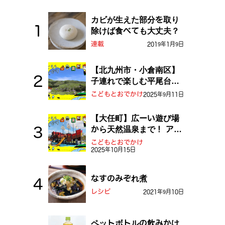
カビが生えた部分を取り
除けば食べても大丈夫？
連載
2019年1月9日
【北九州市・小倉南区】
子連れで楽しむ平尾台！
ふしぎな草原や千仏鍾乳
こどもとおでかけ
2025年9月11日
洞を探検しよう！
【大任町】広ーい遊び場
から天然温泉まで！ アミ
ューズメントな道の駅・
こどもとおでかけ
2025年10月15日
おおとう桜街道
なすのみぞれ煮
レシピ
2021年9月10日
ペットボトルの飲みかけ