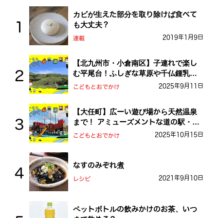
カビが生えた部分を取り除けば食べて
も大丈夫？
2019年1月9日
連載
【北九州市・小倉南区】子連れで楽し
む平尾台！ふしぎな草原や千仏鍾乳洞
を探検しよう！
2025年9月11日
こどもとおでかけ
【大任町】広ーい遊び場から天然温泉
まで！ アミューズメントな道の駅・お
おとう桜街道
2025年10月15日
こどもとおでかけ
なすのみぞれ煮
2021年9月10日
レシピ
ペットボトルの飲みかけのお茶、いつ