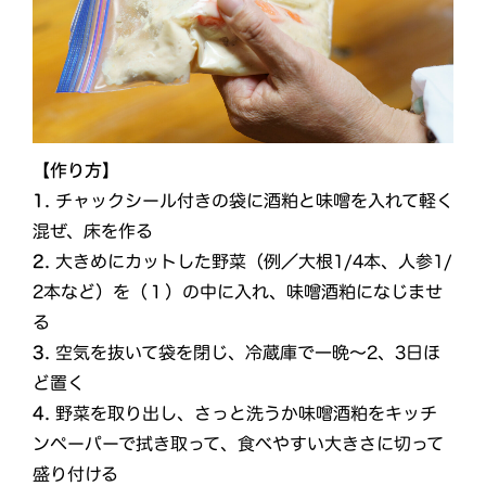
【作り方】
1.
チャックシール付きの袋に酒粕と味噌を入れて軽く
混ぜ、床を作る
2.
大きめにカットした野菜（例／大根1/4本、人参1/
2本など）を（１）の中に入れ、味噌酒粕になじませ
る
3.
空気を抜いて袋を閉じ、冷蔵庫で一晩～2、3日ほ
ど置く
4.
野菜を取り出し、さっと洗うか味噌酒粕をキッチ
ンペーパーで拭き取って、食べやすい大きさに切って
盛り付ける