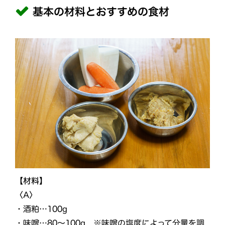
基本の材料とおすすめの食材
【材料】
〈A〉
・酒粕…100g
・味噌…80～100g ※味噌の塩度によって分量を調