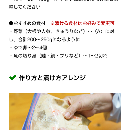
整してください
●おすすめの食材
※漬ける食材はお好みで変更可
・野菜（大根や人参、きゅうりなど）…〈A〉に対
し、合計200～250gになるように
・ゆで卵…2～4個
・魚の切り身（鮭・鯛・ブリなど）…1～2切れ
作り方と漬け方アレンジ