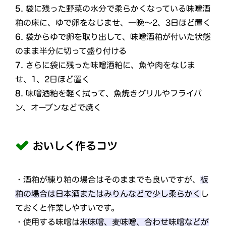
5.
袋に残った野菜の水分で柔らかくなっている味噌酒
粕の床に、ゆで卵をなじませ、一晩～2、3日ほど置く
6.
袋からゆで卵を取り出して、味噌酒粕が付いた状態
のまま半分に切って盛り付ける
7.
さらに袋に残った味噌酒粕に、魚や肉をなじま
せ、1、2日ほど置く
8.
味噌酒粕を軽く拭って、魚焼きグリルやフライパ
ン、オーブンなどで焼く
おいしく作るコツ
・酒粕が練り粕の場合はそのままでも良いですが、
板
粕の場合は日本酒またはみりんなどで少し柔らかく
し
ておくと作業しやすいです。
・使用する味噌は
米味噌、麦味噌、合わせ味噌などが