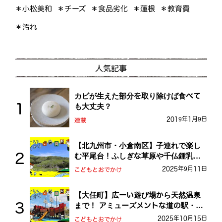
＊小松美和
＊食品劣化
＊教育費
＊チーズ
＊蓮根
＊汚れ
人気記事
カビが生えた部分を取り除けば食べて
も大丈夫？
2019年1月9日
連載
【北九州市・小倉南区】子連れで楽し
む平尾台！ふしぎな草原や千仏鍾乳洞
を探検しよう！
2025年9月11日
こどもとおでかけ
【大任町】広ーい遊び場から天然温泉
まで！ アミューズメントな道の駅・お
おとう桜街道
2025年10月15日
こどもとおでかけ