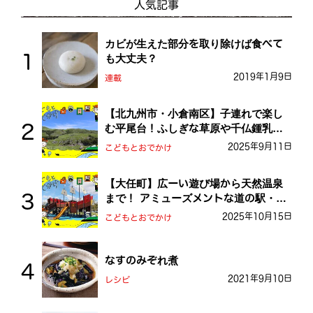
人気記事
カビが生えた部分を取り除けば食べて
も大丈夫？
2019年1月9日
連載
【北九州市・小倉南区】子連れで楽し
む平尾台！ふしぎな草原や千仏鍾乳洞
を探検しよう！
2025年9月11日
こどもとおでかけ
【大任町】広ーい遊び場から天然温泉
まで！ アミューズメントな道の駅・お
おとう桜街道
2025年10月15日
こどもとおでかけ
なすのみぞれ煮
2021年9月10日
レシピ