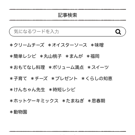
記事検索
＊オイスターソース
＊クリームチーズ
＊味噌
＊簡単レシピ
＊丸山桃子
＊まんが
＊福岡
＊おもてなし料理
＊ボリューム満点
＊スイーツ
＊くらしの知恵
＊プレゼント
＊子育て
＊チーズ
＊けんちゃん先生
＊時短レシピ
＊ホットケーキミックス
＊たまねぎ
＊思春期
＊動物園