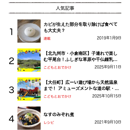
人気記事
カビが生えた部分を取り除けば食べて
も大丈夫？
2019年1月9日
連載
【北九州市・小倉南区】子連れで楽し
む平尾台！ふしぎな草原や千仏鍾乳洞
を探検しよう！
2025年9月11日
こどもとおでかけ
【大任町】広ーい遊び場から天然温泉
まで！ アミューズメントな道の駅・お
おとう桜街道
2025年10月15日
こどもとおでかけ
なすのみぞれ煮
2021年9月10日
レシピ