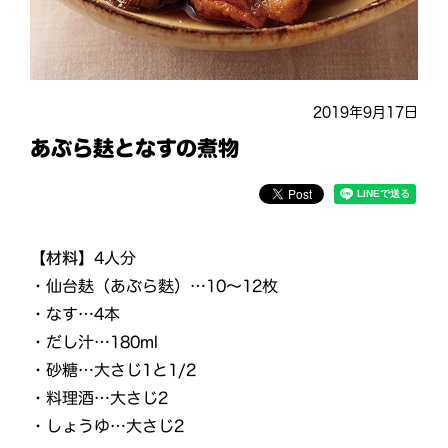
2019年9月17日
あぶら麸となすの煮物
【材料】
4人分
・仙台麸（あぶら麩）…10～12枚
・なす…4本
・だし汁…180ml
・砂糖…大さじ1と1/2
・料理酒…大さじ2
・しょうゆ…大さじ2