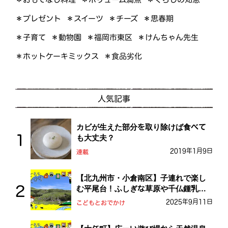
＊プレゼント
＊スイーツ
＊思春期
＊チーズ
＊けんちゃん先生
＊福岡市東区
＊子育て
＊動物園
＊ホットケーキミックス
＊食品劣化
人気記事
カビが生えた部分を取り除けば食べて
も大丈夫？
2019年1月9日
連載
【北九州市・小倉南区】子連れで楽し
む平尾台！ふしぎな草原や千仏鍾乳洞
を探検しよう！
2025年9月11日
こどもとおでかけ