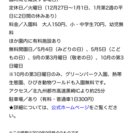
定休日／火曜日（12月27日〜1月1日、1月第2週の平
日に2日間の休みあり）
料金／⼊園料 ⼤⼈150円、⼩・中学⽣70円、幼児無
料
ほか園内に有料施設あり
無料開園日／5月4日（みどりの日）、5月5日（こど
もの日）、9月の第3月曜日（敬老の日）、10月の第3
日曜日
※10月の第3日曜日のみ、グリーンパーク入園、熱帯
生態園、ひびき動物ワールドも入園無料です。
アクセス／北九州都市高速黒崎ICより約25分
駐車場／あり（有料・普通車1日300円）
★詳細については、
公式ホームページ
をご覧くださ
い。
※この情報は2019年9月時点のものです