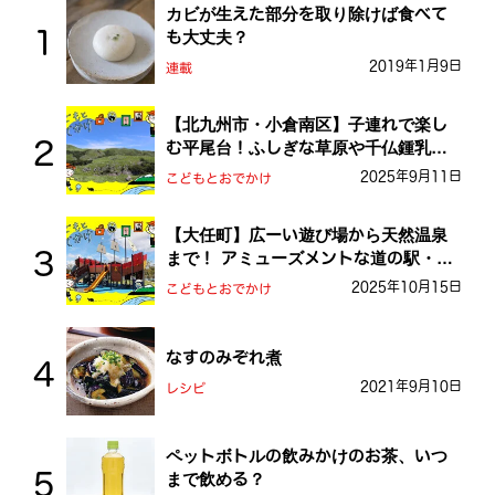
カビが生えた部分を取り除けば食べて
も大丈夫？
2019年1月9日
連載
【北九州市・小倉南区】子連れで楽し
む平尾台！ふしぎな草原や千仏鍾乳洞
を探検しよう！
2025年9月11日
こどもとおでかけ
【大任町】広ーい遊び場から天然温泉
まで！ アミューズメントな道の駅・お
おとう桜街道
2025年10月15日
こどもとおでかけ
なすのみぞれ煮
2021年9月10日
レシピ
ペットボトルの飲みかけのお茶、いつ
まで飲める？