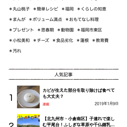
＊くらしの知恵
＊簡単レシピ
＊丸山桃子
＊福岡
＊ボリューム満点
＊おもてなし料理
＊まんが
＊プレゼント
＊福岡市東区
＊思春期
＊動物園
＊小松美和
＊食品劣化
＊教育費
＊チーズ
＊蓮根
＊汚れ
人気記事
カビが生えた部分を取り除けば食べて
も大丈夫？
2019年1月9日
連載
【北九州市・小倉南区】子連れで楽し
む平尾台！ふしぎな草原や千仏鍾乳洞