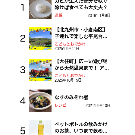
カビが生えた部分を取り
除けば食べても大丈夫？
連載
2019年1月9日
【北九州市・小倉南区】
子連れで楽しむ平尾台！
ふしぎな草原や千仏鍾乳
こどもとおでかけ
2025年9月11日
洞を探検しよう！
【大任町】広ーい遊び場
から天然温泉まで！ アミ
ューズメントな道の駅・
こどもとおでかけ
2025年10月15日
おおとう桜街道
なすのみぞれ煮
レシピ
2021年9月10日
ペットボトルの飲みかけ
のお茶、いつまで飲め