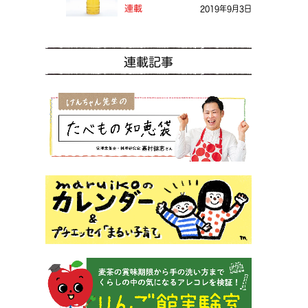
る？
連載
2019年9月3日
連載記事